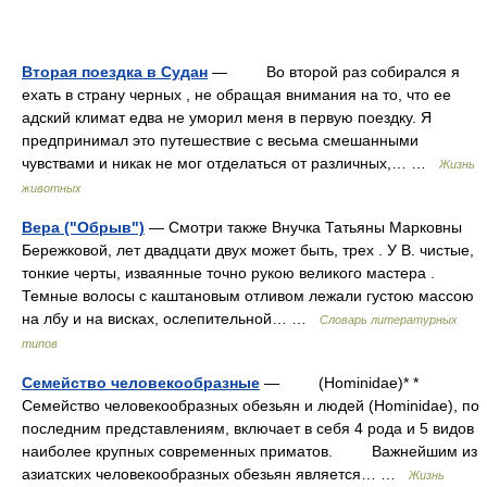
Вторая поездка в Судан
— Во второй раз собирался я
ехать в страну черных , не обращая внимания на то, что ее
адский климат едва не уморил меня в первую поездку. Я
предпринимал это путешествие с весьма смешанными
чувствами и никак не мог отделаться от различных,… …
Жизнь
животных
Вера ("Обрыв")
— Смотри также Внучка Татьяны Марковны
Бережковой, лет двадцати двух может быть, трех . У В. чистые,
тонкие черты, изваянные точно рукою великого мастера .
Темные волосы с каштановым отливом лежали густою массою
на лбу и на висках, ослепительной… …
Словарь литературных
типов
Семейство человекообразные
— (Hominidae)* *
Семейство человекообразных обезьян и людей (Hominidae), по
последним представлениям, включает в себя 4 рода и 5 видов
наиболее крупных современных приматов. Важнейшим из
азиатских человекообразных обезьян является… …
Жизнь