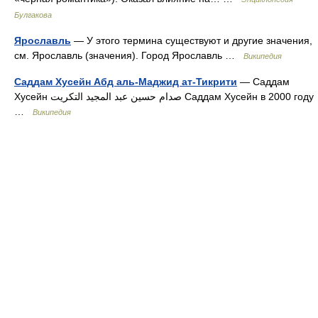
Булгакова
Ярославль
— У этого термина существуют и другие значения,
см. Ярославль (значения). Город Ярославль …
Википедия
Саддам Хусейн Абд аль-Маджид ат-Тикрити
— Саддам
Хусейн صدام حسين عبد المجيد التكريت Саддам Хусейн в 2000 году
…
Википедия