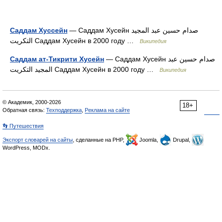
Саддам Хуссейн
— Саддам Хусейн صدام حسين عبد المجيد
التكريت Саддам Хусейн в 2000 году …
Википедия
Саддам ат-Тикрити Хусейн
— Саддам Хусейн صدام حسين عبد
المجيد التكريت Саддам Хусейн в 2000 году …
Википедия
© Академик, 2000-2026
18+
Обратная связь:
Техподдержка
,
Реклама на сайте
👣 Путешествия
Экспорт словарей на сайты
, сделанные на PHP,
Joomla,
Drupal,
WordPress, MODx.