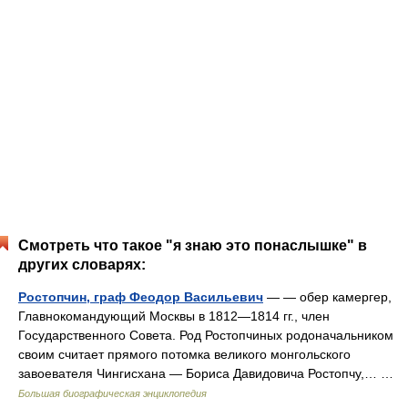
Смотреть что такое "я знаю это понаслышке" в
других словарях:
Ростопчин, граф Феодор Васильевич
— — обер камергер,
Главнокомандующий Москвы в 1812—1814 гг., член
Государственного Совета. Род Ростопчиных родоначальником
своим считает прямого потомка великого монгольского
завоевателя Чингисхана — Бориса Давидовича Ростопчу,… …
Большая биографическая энциклопедия