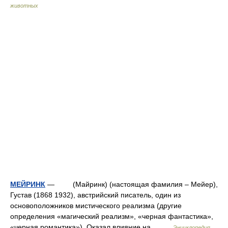
животных
МЕЙРИНК
— (Майринк) (настоящая фамилия – Мейер),
Густав (1868 1932), австрийский писатель, один из
основоположников мистического реализма (другие
определения «магический реализм», «черная фантастика»,
«черная романтика»). Оказал влияние на… …
Энциклопедия