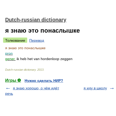
Dutch-russian dictionary
я знаю это понаслышке
Толкование
Перевод
я знаю это понаслышке
pron
gener.
ik heb het van hordenloop zeggen
Dutch-russian dictionary
.
2013
.
Игры ⚽
Нужно сделать НИР?
я знаю хорошо, о чём идёт
я иду в школу
речь